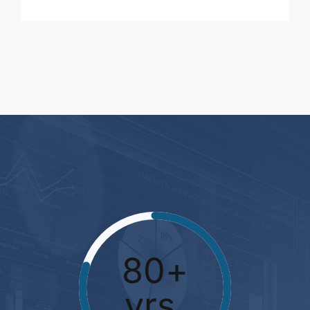
80+
yrs.